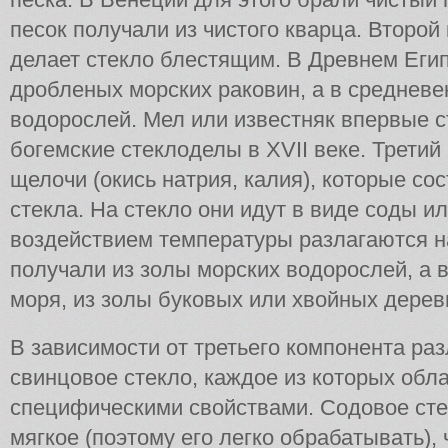
песок получали из чистого кварца. Второй 
делает стекло блестящим. В Древнем Егип
дробленых морских раковин, а в средневе
водорослей. Мел или известняк впервые 
богемские стеклоделы в XVII веке. Третий
щелочи (окись натрия, калия), которые со
стекла. На стекло они идут в виде соды и
воздействием температуры разлагаются н
получали из золы морских водорослей, а 
моря, из золы буковых или хвойных дерев
В зависимости от третьего компонента ра
свинцовое стекло, каждое из которых обл
специфическими свойствами. Содовое стек
мягкое (поэтому его легко обрабатывать),