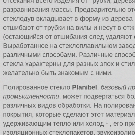
отсекания всего изделия от трубки, дерев
разравнивания массы. Предварительно о
стеклодув вкладывает в форму из дерева 
отшибают от трубки на вилы и несут в от
(остающийся от отшибания след удаляют
Выработанное на стеклоплавильном заво
различными способами. Различные способ
стекла характерны для разных эпох и сти
желательно быть знакомым с ними.
Полированное стекло
Planibel
,
базовый п
промышленности
, может подвергаться б
различных видов обработки. На полирова
покрытия, которые сделают этот материа
удерживающим тепло или холод - , его пр
изоляционных стеклопакетов, звукоизолир