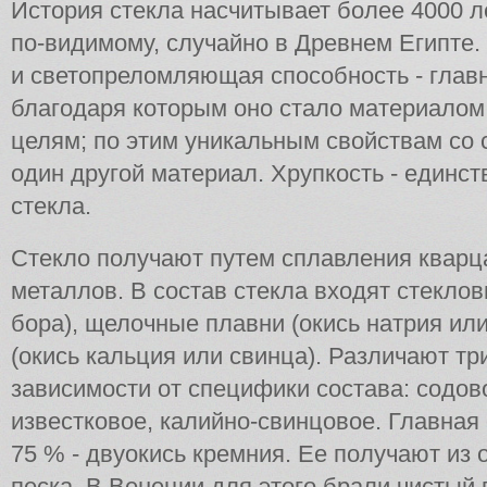
История стекла насчитывает более 4000 ле
по-видимому, случайно в Древнем Египте.
и светопреломляющая способность - главн
благодаря которым оно стало материало
целям; по этим уникальным свойствам со 
один другой материал. Хрупкость - единст
стекла.
Стекло получают путем сплавления кварц
металлов. В состав стекла входят стеклов
бора), щелочные плавни (окись натрия ил
(окись кальция или свинца). Различают тр
зависимости от специфики состава: содов
известковое, калийно-свинцовое. Главная с
75 % - двуокись кремния. Ее получают из
песка. В Венеции для этого брали чистый п