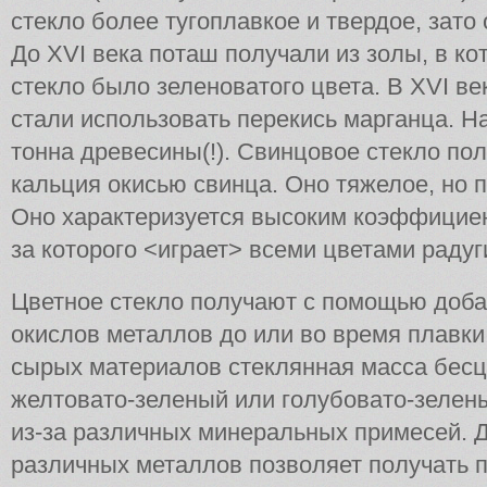
стекло более тугоплавкое и твердое, зато
До XVI века поташ получали из золы, в ко
стекло было зеленоватого цвета. В XVI в
стали использовать перекись марганца. 
тонна древесины(!). Свинцовое стекло пол
кальция окисью свинца. Оно тяжелое, но п
Оно характеризуется высоким коэффициен
за которого <играет> всеми цветами радуг
Цветное стекло получают с помощью доба
окислов металлов до или во время плавк
сырых материалов стеклянная масса бесц
желтовато-зеленый или голубовато-зелены
из-за различных минеральных примесей. 
различных металлов позволяет получать п