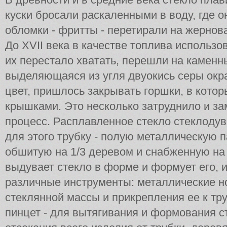
куски бросали раскаленными в воду, где о
обломки - фритты - перетирали на жернова
До XVII века в качестве топлива использов
их перестало хватать, перешли на каменны
выделяющаяся из угля двуокись серы окр
цвет, пришлось закрывать горшки, в котор
крышками. Это несколько затруднило и з
процесс. Расплавленное стекло стеклодув
для этого трубку - полую металлическую п
обшитую на 1/3 деревом и снабженную на
выдувает стекло в форме и формует его, и
различные инструменты: металлические н
стеклянной массы и прикрепления ее к тр
пинцет - для вытягивания и формования ст