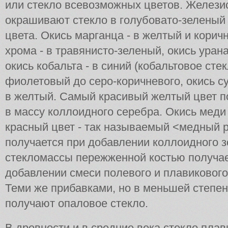
или стекло всевозможных цветов. Желези
окрашивают стекло в голубовато-зеленый 
цвета. Окись марганца - в желтый и кори
хрома - в травянисто-зеленый, окись урана
окись кобальта - в синий (кобальтовое стек
фиолетовый до серо-коричневого, окись с
в желтый. Самый красивый желтый цвет п
в массу коллоидного серебра. Окись меди
красный цвет - так называемый <медный р
получается при добавлении коллоидного з
стекломассы пережженной костью получает
добавлении смеси полевого и плавикового
Теми же прибавками, но в меньшей степен
получают опаловое стекло.
В древности и в средние века стекло плав